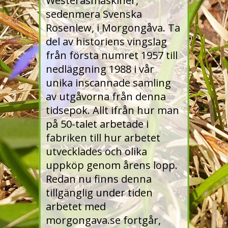
Westeråsmaskiner,
sedenmera Svenska
Rosenlew, i Morgongåva. Ta
del av historiens vingslag
från första numret 1957 till
nedläggning 1988 i vår
unika inscannade samling
av utgåvorna från denna
tidsepok. Allt ifrån hur man
på 50-talet arbetade i
fabriken till hur arbetet
utvecklades och olika
uppköp genom årens lopp.
Redan nu finns denna
tillgänglig under tiden
arbetet med
morgongava.se fortgår,